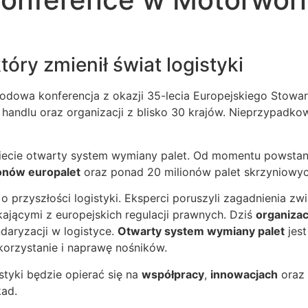
tóry zmienił świat logistyki
dowa konferencja z okazji 35-lecia Europejskiego Stowa
, handlu oraz organizacji z blisko 30 krajów. Nieprzypad
wiecie otwarty system wymiany palet. Od momentu powstan
ionów europalet
oraz ponad 20 milionów palet skrzyniowy
o przyszłości logistyki. Eksperci poruszyli zagadnienia z
kającymi z europejskich regulacji prawnych. Dziś
organizac
aryzacji w logistyce.
Otwarty system wymiany palet
jest
orzystanie i naprawę nośników.
tyki będzie opierać się na
współpracy
,
innowacjach
oraz
kad.